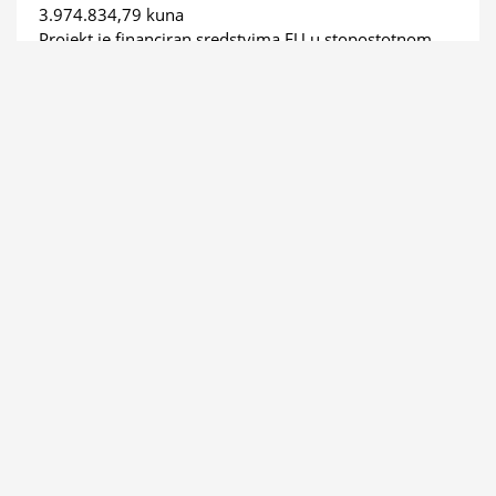
3.974.834,79 kuna
Projekt je financiran sredstvima EU u stopostotnom
iznosu.
Razdoblje provedbe
09.03.2020. - 09.03.2023.
Kontakt osoba
Izv. prof. dr. sc. Hrvoje Meaški
Voditelj projekta
+385 42 408 900